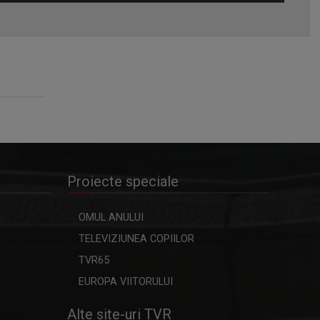
Omagiu adus regizorului Timotei
Ursu, la TVR Cultural, prin piesa
„Ultima oră”, o montare de colecție,
din 1979
Proiecte speciale
OMUL ANULUI
TELEVIZIUNEA COPIILOR
TVR65
EUROPA VIITORULUI
Alte site-uri TVR