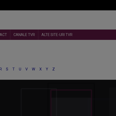
ACT
CANALE TVR
ALTE SITE-URI TVR
R
S
T
U
V
W
X
Y
Z