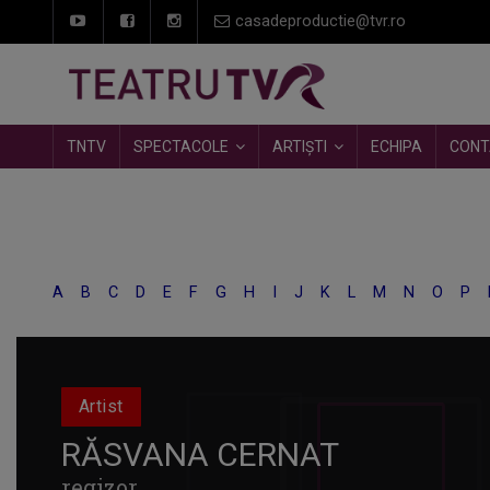
casadeproductie@tvr.ro
TNTV
SPECTACOLE
ARTIȘTI
ECHIPA
CONT
A
B
C
D
E
F
G
H
I
J
K
L
M
N
O
P
Artist
RĂSVANA CERNAT
regizor