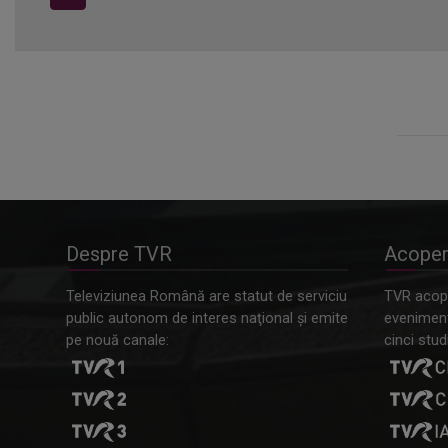
Despre TVR
Acoper
Televiziunea Română are statut de serviciu
TVR acope
public autonom de interes naţional şi emite
evenimente
pe nouă canale:
cinci studi