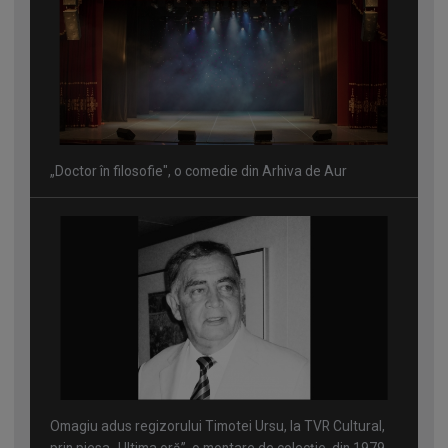
„Doctor în filosofie", o comedie din Arhiva de Aur
Omagiu adus regizorului Timotei Ursu, la TVR Cultural,