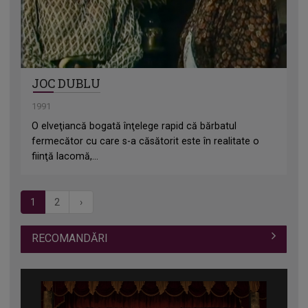
JOC DUBLU
1991
O elveţiancă bogată înţelege rapid că bărbatul
fermecător cu care s-a căsătorit este în realitate o
fiinţă lacomă,...
1
2
›
RECOMANDĂRI