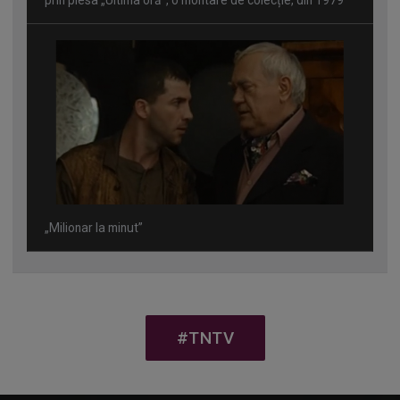
prin piesa „Ultima oră”, o montare de colecție, din 1979
„Milionar la minut”
#TNTV