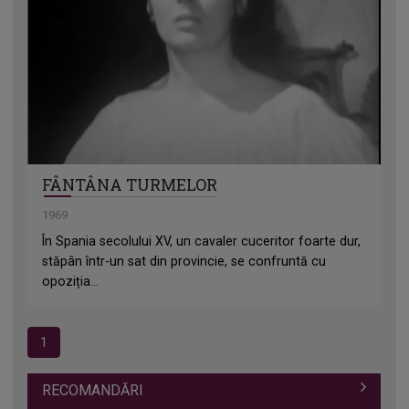
FÂNTÂNA TURMELOR
1969
În Spania secolului XV, un cavaler cuceritor foarte dur,
stăpân într-un sat din provincie, se confruntă cu
opoziția...
1
RECOMANDĂRI