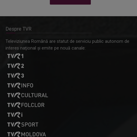
Despre TVR
Omagiu adus regizorului Timotei Ursu, la TVR Cultural,
Televiziunea Română are statut de serviciu public autonom de
prin piesa „Ultima oră”, o montare de colecție, din 1979
interes naţional şi emite pe nouă canale: