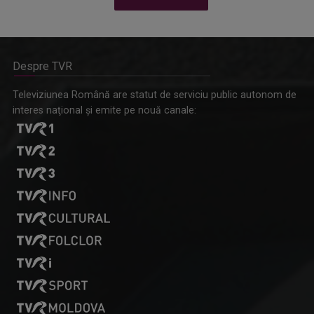
Despre TVR
Omagiu adus regizorului Timotei Ursu, la TVR Cultural,
Televiziunea Română are statut de serviciu public autonom de
prin piesa „Ultima oră”, o montare de colecție, din 1979
interes naţional şi emite pe nouă canale: