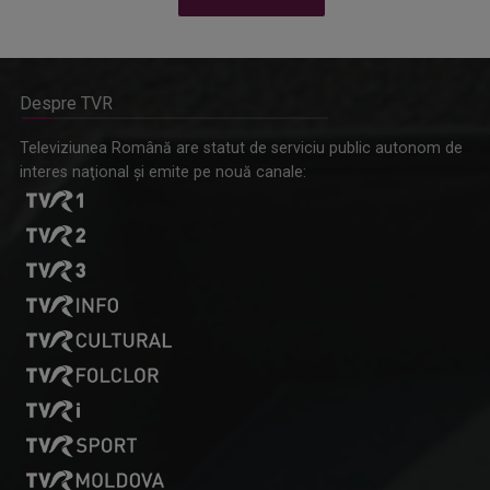
Despre TVR
Omagiu adus regizorului Timotei Ursu, la TVR Cultural,
Televiziunea Română are statut de serviciu public autonom de
prin piesa „Ultima oră”, o montare de colecție, din 1979
interes naţional şi emite pe nouă canale: