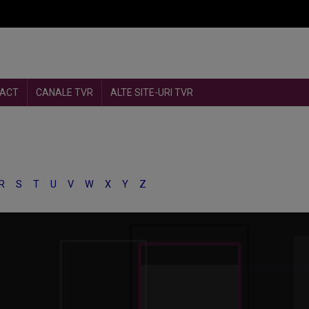
ACT
CANALE TVR
ALTE SITE-URI TVR
R
S
T
U
V
W
X
Y
Z