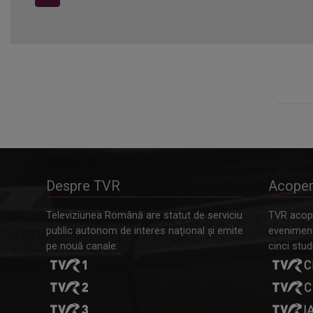
Despre TVR
Acoper
Televiziunea Română are statut de serviciu
TVR acope
public autonom de interes naţional şi emite
evenimente
pe nouă canale:
cinci studi