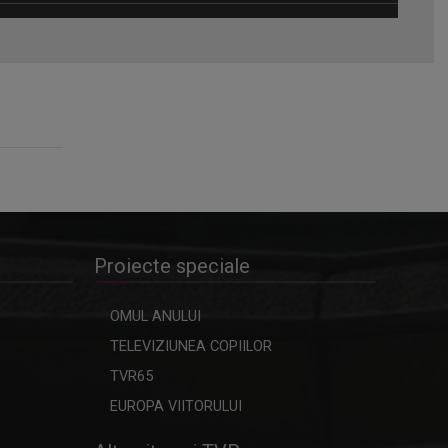
Omagiu adus regizorului Timotei
Ursu, la TVR Cultural, prin piesa
„Ultima oră”, o montare de colecție,
din 1979
Proiecte speciale
OMUL ANULUI
TELEVIZIUNEA COPIILOR
TVR65
EUROPA VIITORULUI
Alte site-uri TVR