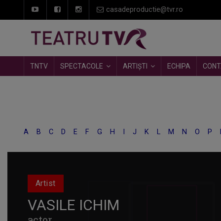
casadeproductie@tvr.ro
TNTV
SPECTACOLE
ARTIȘTI
ECHIPA
CONT
A
B
C
D
E
F
G
H
I
J
K
L
M
N
O
P
Artist
VASILE ICHIM
actor