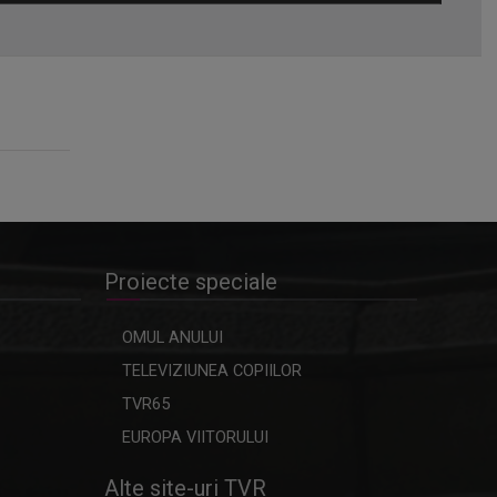
Omagiu adus regizorului Timotei
Ursu, la TVR Cultural, prin piesa
„Ultima oră”, o montare de colecție,
din 1979
Proiecte speciale
OMUL ANULUI
TELEVIZIUNEA COPIILOR
TVR65
EUROPA VIITORULUI
Alte site-uri TVR