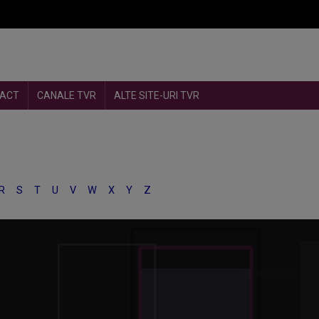
ACT
CANALE TVR
ALTE SITE-URI TVR
R
S
T
U
V
W
X
Y
Z