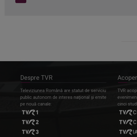
Despre TVR
Acoper
Televiziunea Română are statut de serviciu
TVR acope
public autonom de interes naţional şi emite
evenimente
pe nouă canale:
cinci studi