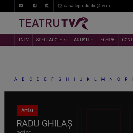
casadeproductie@tvr.ro
TNTV
SPECTACOLE
ARTIȘTI
ECHIPA
CONT
A
B
C
D
E
F
G
H
I
J
K
L
M
N
O
P
Artist
RADU GHILAȘ
actor