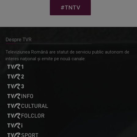
#TNTV
Despre TVR
Omagiu adus regizorului Timotei Ursu, la TVR Cultural,
Televiziunea Română are statut de serviciu public autonom de
prin piesa „Ultima oră”, o montare de colecție, din 1979
interes naţional şi emite pe nouă canale: