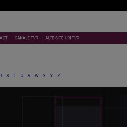
ACT
CANALE TVR
ALTE SITE-URI TVR
R
S
T
U
V
W
X
Y
Z