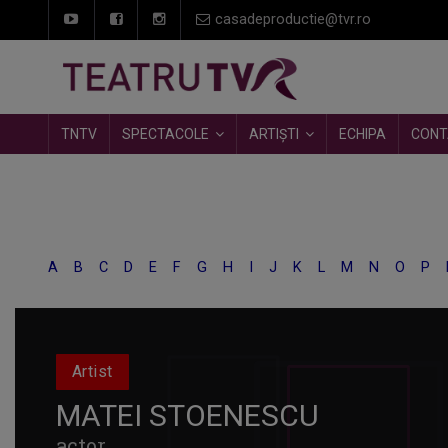
casadeproductie@tvr.ro
TNTV
SPECTACOLE
ARTIȘTI
ECHIPA
CONT
A
B
C
D
E
F
G
H
I
J
K
L
M
N
O
P
Artist
MATEI STOENESCU
actor