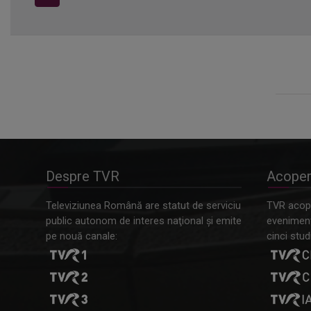
Despre TVR
Acoper
Televiziunea Română are statut de serviciu
TVR acope
public autonom de interes naţional şi emite
evenimente
pe nouă canale:
cinci studi