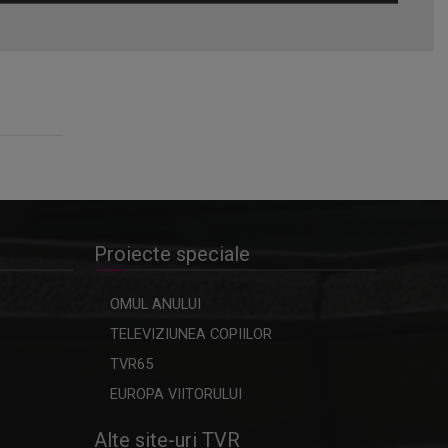
Omagiu adus regizorului Timotei
Ursu, la TVR Cultural, prin piesa
„Ultima oră”, o montare de colecție,
din 1979
Proiecte speciale
OMUL ANULUI
TELEVIZIUNEA COPIILOR
TVR65
EUROPA VIITORULUI
Alte site-uri TVR