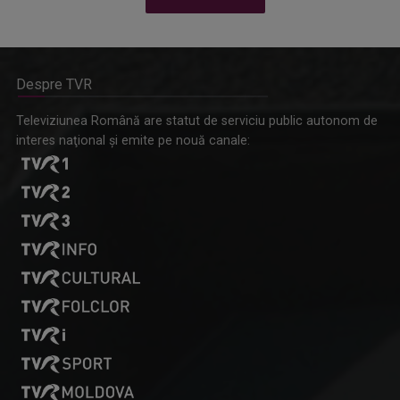
Despre TVR
Omagiu adus regizorului Timotei Ursu, la TVR Cultural,
Televiziunea Română are statut de serviciu public autonom de
prin piesa „Ultima oră”, o montare de colecție, din 1979
interes naţional şi emite pe nouă canale: