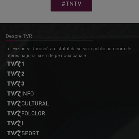
Despre TVR
Omagiu adus regizorului Timotei Ursu, la TVR Cultural,
Televiziunea Română are statut de serviciu public autonom de
prin piesa „Ultima oră”, o montare de colecție, din 1979
interes naţional şi emite pe nouă canale: