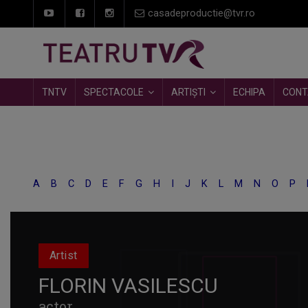
casadeproductie@tvr.ro
TNTV
SPECTACOLE
ARTIȘTI
ECHIPA
CONT
A
B
C
D
E
F
G
H
I
J
K
L
M
N
O
P
Artist
FLORIN VASILESCU
actor