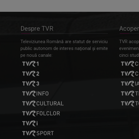
Despre TVR
Acoper
Televiziunea Română are statut de serviciu
TVR acope
public autonom de interes naţional şi emite
evenimente
pe nouă canale:
cinci studi