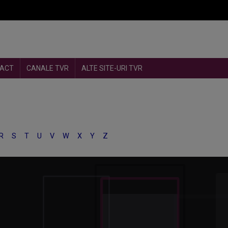
ACT
CANALE TVR
ALTE SITE-URI TVR
R
S
T
U
V
W
X
Y
Z