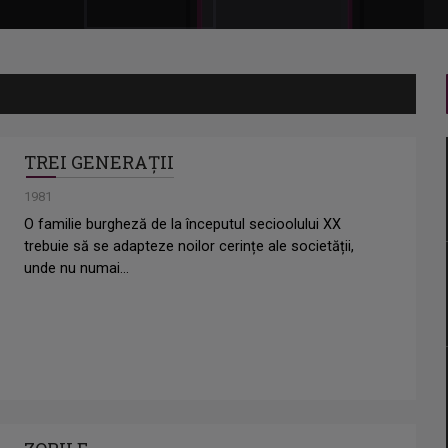
TREI GENERAȚII
1981
O familie burgheză de la începutul secioolului XX
trebuie să se adapteze noilor cerințe ale societății,
unde nu numai...